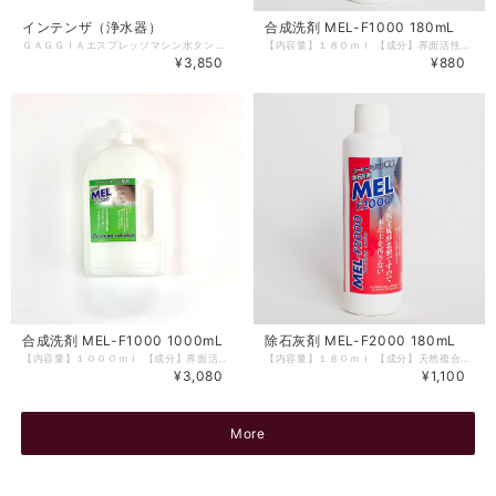
インテンザ（浄水器）
合成洗剤 MEL-F1000 180mL
ＧＡＧＧＩＡエスプレッソマシン水タンクにセット可能な浄水器。 マシンの水タンクに設置。コーヒー抽出直前に水をろ過する為、さらに美味しくコーヒーを楽しめます。 ６０L使用ごとに交換を推奨 【対象機種】アカデミア、アニマＤＸ、アニマＢＸ、ベサーナ、マジェンタシリーズ
【内容量】１８０ｍｌ 【成分】界面活性剤（5％、ソルビタン脂肪酸エステル）、ｄ－リモネン、グリコール酸、水酸化ナトリウム、金属酵素（ＭＥＬ） 【液性】アルカリ性 【使用上の注意】商品ラベルに記載 ＧＡＧＧＩＡ/ｃａｆｆｉｔａｌｙ専用合成洗剤 １８０ｍｌ ミルクの脂肪分の分解や油脂汚れに最適な弱アルカリ性。 「ＭＥＬ」とは、英語の ミネラル酵素の略です。 「腐植」の仲間で自然界では有害物質の分解や吸収をする重要な役割をしてくれています。 環境汚染が大きく問題になっている現在、ＭＥＬは「環境に優しい」だけではなく水と土を汚さないことにより環境を守る製品として注目されており「清涼飲料水規格基準」をクリアーできるほど人畜無害なものとされています。 マシン内部のアルミ、ステンレスなどの金属素材を傷めず、再汚染防止効果、リンス性に優れていますので全自動コーヒーマシンにとって相応しい商品といえます。
¥3,850
¥880
合成洗剤 MEL-F1000 1000mL
除石灰剤 MEL-F2000 180mL
【内容量】１０００ｍｌ 【成分】界面活性剤（5％、ソルビタン脂肪酸エステル）、ｄ－リモネン、グリコール酸、水酸化ナトリウム、金属酵素（ＭＥＬ） 【液性】アルカリ性 【使用上の注意】商品ラベルに記載 ＧＡＧＧＩＡ/ｃａｆｆｉｔａｌｙ専用合成洗剤 １０００ｍｌ ミルクの脂肪分の分解や油脂汚れに最適な弱アルカリ性。 「ＭＥＬ」とは、英語の ミネラル酵素の略です。 「腐植」の仲間で自然界では有害物質の分解や吸収をする重要な役割をしてくれています。 環境汚染が大きく問題になっている現在、ＭＥＬは「環境に優しい」だけではなく水と土を汚さないことにより環境を守る製品として注目されており「清涼飲料水規格基準」をクリアーできるほど人畜無害なものとされています。 マシン内部のアルミ、ステンレスなどの金属素材を傷めず、再汚染防止効果、リンス性に優れていますので全自動コーヒーマシンにとって相応しい商品といえます。
【内容量】１８０ｍｌ 【成分】天然複合有機酸、グリコール酸、金属酵素（ＭＥＬ） 【液性】酸性 【使用上の注意】商品ラベルに記載 ＧＡＧＧＩＡ/ｃａｆｆｉｔａｌｙ専用徐石灰剤 １８０ｍｌ 自然に優しいコーヒーマシン専用除石灰剤です。カルキ汚れや除石灰の予防に最適な酸性。 「ＭＥＬ」とは、英語の ミネラル酵素の略です。 「腐植」の仲間で自然界では有害物質の分解や吸収をする重要な役割をしてくれています。 環境汚染が大きく問題になっている現在、ＭＥＬは「環境に優しい」だけではなく水と土を汚さないことにより環境を守る製品として注目されており「清涼飲料水規格基準」をクリアーできるほど人畜無害なものとされています。 マシン内部のアルミ、ステンレスなどの金属素材を傷めず、再汚染防止効果、リンス性に優れていますので全自動コーヒーマシンにとって相応しい商品といえます。
¥3,080
¥1,100
More