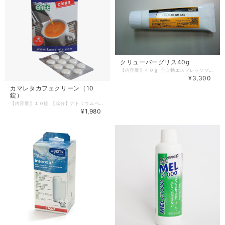
クリューバーグリス40g
【内容量】４０ｇ 全自動エスプレッソマシンの心臓部であるブルーイングユニットは定期的にグリースの塗布を行うことで快適にご使用いただけます。 500杯毎、もしくは3か月に1回の使用を推奨
¥3,300
カマレタカフェクリーン（10
錠）
【内容量】１０錠 【成分】ナトリウムペルカルボナート、ナトリウム、次水酸化ニトリロトリアセテート２５％【原産国】リヒテンシュタイン 【使用上の注意】商品ラベルに記載 マシンのコーヒーラインに付着するコーヒー豆の油性分を強力に分解除去します。
¥1,980