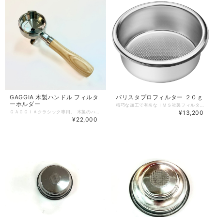
GAGGIA 木製ハンドル フィルタ
バリスタプロフィルター ２０ｇ
ーホルダー
精巧な加工で有名なＩＭＳ社製フィルターバスケット。 標準品より多い約２０ｇの粉が入ります。 クラシック/クラシックEvoPro標準のフィルターホルダーの他、オプションのボトムレスフィルターホルダーにも使用可能。 クラシックシリーズを簡単にアップグレードできます。 ※WPMエスプレッソマシンKD-330xには使用できません。 ※輸入品につき箱に若干の傷・潰れ等がある場合がございます。 ※モニターの発色により実物と異なる場合がございます。
ＧＡＧＧＩＡクラシック専用。 木製のハンドルでクラシックをさらにアップグレード。 ＧＡＧＧＩＡロゴ入り。 左右の抽出がより均等になるように設計。 ※フィルターは付属しません。 ※輸入品につき箱に若干の傷・潰れ等がある場合がございます。 ※モニターの発色により実物と異なる場合がございます。
¥13,200
¥22,000