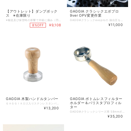
【アウトレット】ダンプボック
GAGGIA クラシックエボプロ
ス ※在庫限り
9ver OPV変更作業
※輸送及び保管時の影響で外箱に痛み（凹みや色褪せ）があります。 製品状態は確認済みの商品です。 ＧＡＧＧＩＡクラシック使用時にコーヒーカスを捨てる際に使用。
GAGGIAクラシックevoproの 抽出圧を９気圧に変更するためのＯＰＶに変更作業を致します。 ～流れ～ １）弊社メンテナンスセンターへ現在使用中のgaggia classic evoproを送ってください※１ ２）弊社メンテナンスセンターにて作業を行います ３）お客様の元へご返却 ※１ 送り先（お客様元払いにてお願いいたします） 341-0044 埼玉県三郷市戸ヶ崎1-105 フジ産業㈱三郷センター TEL)048-949-2700 送り状備考欄に「ＯＰＶ変更」と記載ください ※２ 変更作業後「商品発送のご案内メール」が送信されます ※３ お客様の元へ発送します。 ＜注意点＞ / ・水タンク含む、付属品は同梱せず、本体のみで発送をお願いいたします。 ・部品のみの供給は安全上や、保証の観点からお受けできませんので予めご了承くださいませ。 ・並行輸入品は対応致しかねますのでご了承くださいませ。 ・classic evopro以外の機種はできません。 ・ご注文後１週間以内にマシンをお送りください。 ・抽出圧を９気圧ジャストにするものではございません。ご了承くださいませ。 ・クラシックevoproと同時購入の場合、配送日の指定はできません。
¥11,000
¥9,108
8%OFF
GAGGIA 木製ハンドルタンパー
GAGGIA ボトムレスフィルター
ホルダー＆バリスタプロフィル
ＧＡＧＧＩＡロゴ入りステンレスタンパー。 持ち手の部分が木製になっており握りやすく高級感を演出します。 対応機種：クラシック、クラシックシリーズ 他 口径：58ｍｍ ※輸入品につき箱に若干の傷・潰れ等がある場合がございます。 ※モニターの発色により実物と異なる場合がございます。
ター
¥13,200
GAGGIAクラシックシリーズ用 58mmボトムレスフィルターホルダーとバリスタプロIMSフィルターのセットです。 ボトムレスフィルターホルダー： 木製ハンドル 及び ステンレス製フィルターハウジングに変更されよりスタイリッシュに！ バリスタプロIMSフィルター： 均一な抽出を実現する為に精密加工されたIMS製のフォルターです。 AISI304ステンレス製 直径70mm 容量20ｇ ※輸入品につき箱に若干の傷・潰れ等がある場合がございます。 ※モニターの発色により実物と異なる場合がございます。
¥35,200