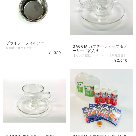
ブラインドフィルター
GAGGIA カプチーノカップ＆ソ
清掃時に使用します。
ーサ— 2客入り
¥1,320
【カップ容量】１７０ｍｌ 【耐熱温度】120℃ カップとソーサ―にＧＡＧＧＩＡロゴ入り。 ２重ガラスになっているためカップの外側が熱くなることがなく安全で保温性も向上。 【洗浄について】研磨剤入りたわし、金属たわしやクレンザーなどを使用しないで下さい。その他外箱に記載。
¥2,640