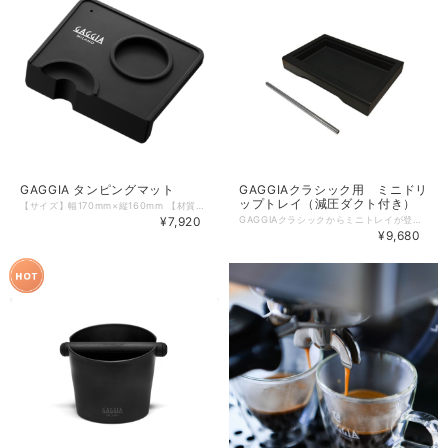
GAGGIA タンピングマット
GAGGIAクラシック用 ミニドリ
ップトレイ（減圧ダクト付き）
【サイズ】幅170mm×縦160mm 【材質】シリコン グリップ性に優れたブラックシリコン製でホワイトのGaggia Milanoロゴ入り。 ご自宅のコーヒーステーションをスタイリッシュに演出します。
¥7,920
GAGGIAクラシックからミニトレイが登場。 ミニトレイをセットすれば抽出口からの距離が従来の約7cmから約9.5cmと広くなり、 スケールなどもスムーズに置く事が可能に。 専用の減圧ダクト付きで飛び散りも気になりません。 ※対応機種：classic、classic evopro ※ゴム製の減圧ダクト用ハンドルはついておりません。 取り外して使用するか、別途お買い求めください。 https://www.fujisangyo-onlineshop.jp/items/66876171
¥9,680