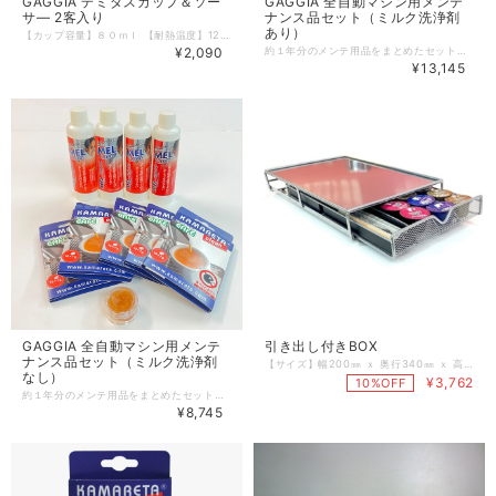
GAGGIA デミタスカップ＆ソー
GAGGIA 全自動マシン用メンテ
サ— 2客入り
ナンス品セット（ミルク洗浄剤
あり）
【カップ容量】８０ｍｌ 【耐熱温度】120℃ カップとソーサ―にＧＡＧＧＩＡロゴ入り。 ２重ガラスになっているためカップの外側が熱くなることがなく安全で保温性も向上。 【洗浄について】研磨剤入りたわし、金属たわしやクレンザーなどを使用しないで下さい。その他外箱に記載。
¥2,090
約１年分のメンテ用品をまとめたセットです。 ＧＡＧＧＩＡ全自動マシンを少しでも長く、綺麗に、美味しく保つにはメンテナンスがかかせません。 ※ミルクメニューを使用していない方には GAGGIA 全自動マシン用メンテナンス品セット（ミルク洗浄剤なし） もございます。 内容） MEL-F1000(1L)×2本 MEL-F2000(180ml)×４本 カマレタカフェクリーン（10錠）×５パック グリューバ―グリス 10g×1個
¥13,145
GAGGIA 全自動マシン用メンテ
引き出し付きBOX
ナンス品セット（ミルク洗浄剤
【サイズ】幅200㎜ ｘ 奥行340㎜ ｘ 高さ55㎜ 【重量】約1.5㎏ GAGGIAクラシックやカフィタリーS-12を乗せて使用可能です。 引き出しタイプなのでスティックシュガーやマドラーなどは 付属品の小物ケースに入れる事も可能です。 カフィタリーカプセルは最大28個収納可能。 本体に高さが出ることでGAGGIAクラシックのスチームノズルもスムーズに使用が可能です。 ※画像はイメージです。
なし）
¥3,762
10%OFF
約１年分のメンテ用品をまとめたセットです。 ＧＡＧＧＩＡ全自動マシンを少しでも長く、綺麗に、美味しく保つにはメンテナンスがかかせません。 ※GAGGIA 全自動マシン用メンテナンス品セット（ミルク洗浄剤あり） もございます。ご使用の機種によってお選びください。 内容） MEL-F2000(180ml)×４本 カマレタカフェクリーン（10錠）×５パック グリューバ―グリス 10g×1個
¥8,745