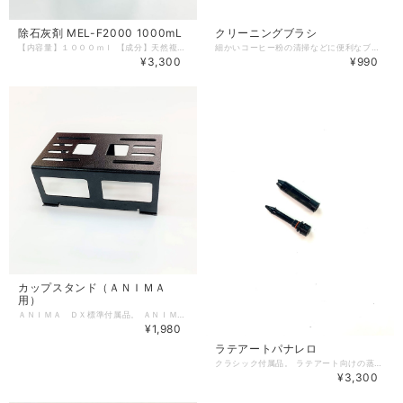
除石灰剤 MEL-F2000 1000mL
クリーニングブラシ
【内容量】１０００ｍｌ 【成分】天然複合有機酸、グリコール酸、金属酵素（ＭＥＬ） 【液性】酸性 【使用上の注意】商品ラベルに記載 ＧＡＧＧＩＡ/ｃａｆｆｉｔａｌｙ専用徐石灰剤 １０００ｍｌ 自然に優しいコーヒーマシン専用除石灰剤です。 カルキ汚れや除石灰の予防に最適な酸性。 「ＭＥＬ」とは、英語の ミネラル酵素の略です。 「腐植」の仲間で自然界では有害物質の分解や吸収をする重要な役割をしてくれています。 環境汚染が大きく問題になっている現在、ＭＥＬは「環境に優しい」だけではなく水と土を汚さないことにより環境を守る製品として注目されており「清涼飲料水規格基準」をクリアーできるほど人畜無害なものとされています。 マシン内部のアルミ、ステンレスなどの金属素材を傷めず、再汚染防止効果、リンス性に優れていますので全自動コーヒーマシンにとって相応しい商品といえます。
細かいコーヒー粉の清掃などに便利なブラシ
¥3,300
¥990
カップスタンド（ＡＮＩＭＡ
用）
ＡＮＩＭＡ ＤＸ標準付属品。 ＡＮＩＭＡ ＢＸでも使用可能。
¥1,980
ラテアートパナレロ
クラシック付属品。 ラテアート向けの蒸気ノズル。インナーのみでの使用を推奨。 ＡＮＩＭＡシリーズ、ベサーナ、ブレラにも取り付け可能。
¥3,300