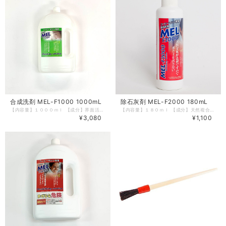
合成洗剤 MEL-F1000 1000mL
除石灰剤 MEL-F2000 180mL
【内容量】１０００ｍｌ 【成分】界面活性剤（5％、ソルビタン脂肪酸エステル）、ｄ－リモネン、グリコール酸、水酸化ナトリウム、金属酵素（ＭＥＬ） 【液性】アルカリ性 【使用上の注意】商品ラベルに記載 ＧＡＧＧＩＡ/ｃａｆｆｉｔａｌｙ専用合成洗剤 １０００ｍｌ ミルクの脂肪分の分解や油脂汚れに最適な弱アルカリ性。 「ＭＥＬ」とは、英語の ミネラル酵素の略です。 「腐植」の仲間で自然界では有害物質の分解や吸収をする重要な役割をしてくれています。 環境汚染が大きく問題になっている現在、ＭＥＬは「環境に優しい」だけではなく水と土を汚さないことにより環境を守る製品として注目されており「清涼飲料水規格基準」をクリアーできるほど人畜無害なものとされています。 マシン内部のアルミ、ステンレスなどの金属素材を傷めず、再汚染防止効果、リンス性に優れていますので全自動コーヒーマシンにとって相応しい商品といえます。
【内容量】１８０ｍｌ 【成分】天然複合有機酸、グリコール酸、金属酵素（ＭＥＬ） 【液性】酸性 【使用上の注意】商品ラベルに記載 ＧＡＧＧＩＡ/ｃａｆｆｉｔａｌｙ専用徐石灰剤 １８０ｍｌ 自然に優しいコーヒーマシン専用除石灰剤です。カルキ汚れや除石灰の予防に最適な酸性。 「ＭＥＬ」とは、英語の ミネラル酵素の略です。 「腐植」の仲間で自然界では有害物質の分解や吸収をする重要な役割をしてくれています。 環境汚染が大きく問題になっている現在、ＭＥＬは「環境に優しい」だけではなく水と土を汚さないことにより環境を守る製品として注目されており「清涼飲料水規格基準」をクリアーできるほど人畜無害なものとされています。 マシン内部のアルミ、ステンレスなどの金属素材を傷めず、再汚染防止効果、リンス性に優れていますので全自動コーヒーマシンにとって相応しい商品といえます。
¥3,080
¥1,100