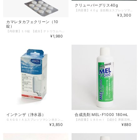
クリューバーグリス40g
【内容量】４０ｇ 全自動エスプレッソマシンの心臓部であるブルーイングユニットは定期的にグリースの塗布を行うことで快適にご使用いただけます。 500杯毎、もしくは3か月に1回の使用を推奨
¥3,300
カマレタカフェクリーン（10
錠）
【内容量】１０錠 【成分】ナトリウムペルカルボナート、ナトリウム、次水酸化ニトリロトリアセテート２５％【原産国】リヒテンシュタイン 【使用上の注意】商品ラベルに記載 マシンのコーヒーラインに付着するコーヒー豆の油性分を強力に分解除去します。
¥1,980
インテンザ（浄水器）
合成洗剤 MEL-F1000 180mL
ＧＡＧＧＩＡエスプレッソマシン水タンクにセット可能な浄水器。 マシンの水タンクに設置。コーヒー抽出直前に水をろ過する為、さらに美味しくコーヒーを楽しめます。 ６０L使用ごとに交換を推奨 【対象機種】アカデミア、アニマＤＸ、アニマＢＸ、ベサーナ、マジェンタシリーズ
【内容量】１８０ｍｌ 【成分】界面活性剤（5％、ソルビタン脂肪酸エステル）、ｄ－リモネン、グリコール酸、水酸化ナトリウム、金属酵素（ＭＥＬ） 【液性】アルカリ性 【使用上の注意】商品ラベルに記載 ＧＡＧＧＩＡ/ｃａｆｆｉｔａｌｙ専用合成洗剤 １８０ｍｌ ミルクの脂肪分の分解や油脂汚れに最適な弱アルカリ性。 「ＭＥＬ」とは、英語の ミネラル酵素の略です。 「腐植」の仲間で自然界では有害物質の分解や吸収をする重要な役割をしてくれています。 環境汚染が大きく問題になっている現在、ＭＥＬは「環境に優しい」だけではなく水と土を汚さないことにより環境を守る製品として注目されており「清涼飲料水規格基準」をクリアーできるほど人畜無害なものとされています。 マシン内部のアルミ、ステンレスなどの金属素材を傷めず、再汚染防止効果、リンス性に優れていますので全自動コーヒーマシンにとって相応しい商品といえます。
¥3,850
¥880