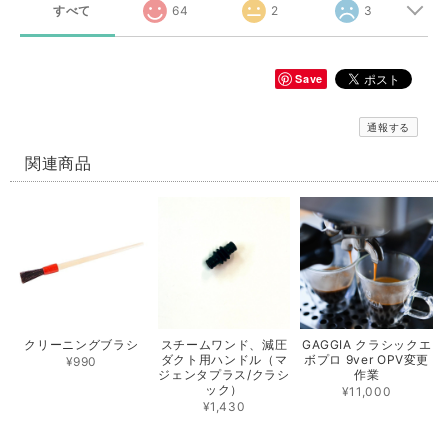
すべて
64
2
3
Save
通報する
関連商品
クリーニングブラシ
スチームワンド、減圧
GAGGIA クラシックエ
ダクト用ハンドル（マ
ボプロ 9ver OPV変更
¥990
ジェンタプラス/クラシ
作業
ック）
¥11,000
¥1,430