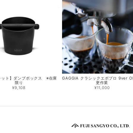
レット】ダンプボックス ※在庫
GAGGIA クラシックエボプロ 9ver O
限り
更作業
¥9,108
¥11,000