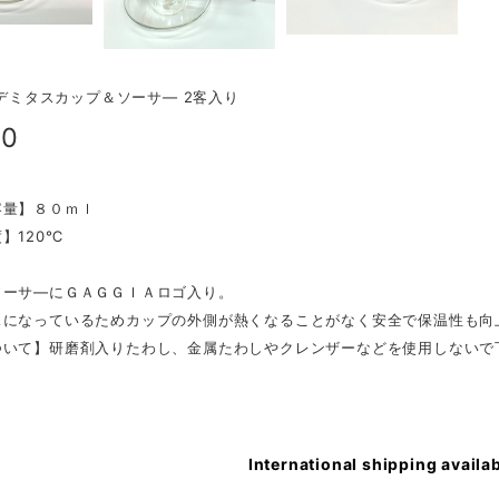
A デミタスカップ＆ソーサ— 2客入り
90
容量】８０ｍｌ
】120℃
ソーサ―にＧＡＧＧＩＡロゴ入り。
スになっているためカップの外側が熱くなることがなく安全で保温性も向
ついて】研磨剤入りたわし、金属たわしやクレンザーなどを使用しないで
International shipping availa