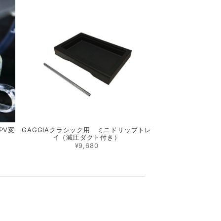
PV変
GAGGIAクラシック用 ミニドリップトレ
イ（減圧ダクト付き）
¥9,680