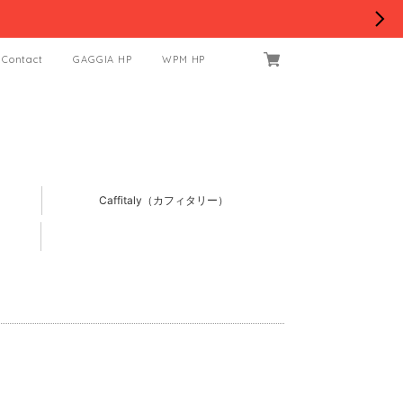
Contact
GAGGIA HP
WPM HP
Caffitaly（カフィタリー）