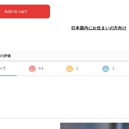
Add to cart
日本国内にお住まいの方向け
の評価
べて
64
2
3
品