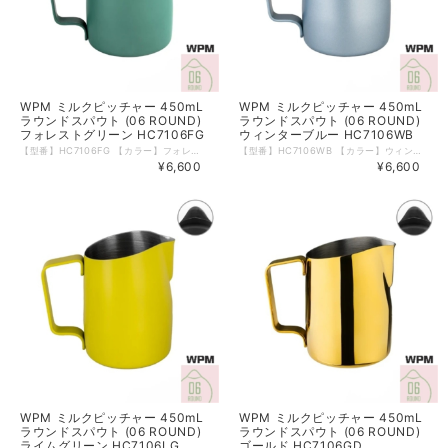
WPM ミルクピッチャー 450mL
WPM ミルクピッチャー 450mL
ラウンドスパウト (06 ROUND)
ラウンドスパウト (06 ROUND)
フォレストグリーン HC7106FG
ウィンターブルー HC7106WB
【型番】HC7106FG 【カラー】フォレストグリーン 【形状】06 ROUND 【サイズ】450mL ( 15oz ) 【材質】ステンレス 【本体重量】約185ｇ 【食洗器】可 【電子レンジ】不可 【生産国】中国 WPMのミルクピッチャーは斜めにカットされたトップが特徴。 ミルク流量がコントロールしやすいため、ラテアートにも。 大きめの取っ手が持ちやすく、ミルクをはじめ色々な飲料を温める際にご使用いただけます。 内側には便利な180mLの目盛りつき。 ※箱などのデザインは予告なく変更となる場合がございます。 ※輸入品につき箱に若干の傷・潰れ等がある場合がございます。 ※モニターの発色により実物と異なる場合がございます。
【型番】HC7106WB 【カラー】ウィンターブルー 【形状】06 ROUND 【サイズ】450mL ( 15oz ) 【材質】ステンレス 【本体重量】約185ｇ 【食洗器】可 【電子レンジ】不可 【生産国】中国 WPMのミルクピッチャーは斜めにカットされたトップが特徴。 ミルク流量がコントロールしやすいため、ラテアートにも。 大きめの取っ手が持ちやすく、ミルクをはじめ色々な飲料を温める際にご使用いただけます。 内側には便利な180mLの目盛りつき。 ※箱などのデザインは予告なく変更となる場合がございます。 ※輸入品につき箱に若干の傷・潰れ等がある場合がございます。 ※モニターの発色により実物と異なる場合がございます。
¥6,600
¥6,600
WPM ミルクピッチャー 450mL
WPM ミルクピッチャー 450mL
ラウンドスパウト (06 ROUND)
ラウンドスパウト (06 ROUND)
ライムグリーン HC7106LG
ゴールド HC7106GD