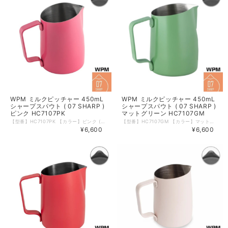
WPM ミルクピッチャー 450mL
WPM ミルクピッチャー 450mL
シャープスパウト ( 07 SHARP )
シャープスパウト ( 07 SHARP )
ピンク HC7107PK
マットグリーン HC7107GM
【型番】HC7107PK 【カラー】ピンク ( Bubblegum Pink ) 【形状】07 SHARP 【サイズ】450mL ( 15oz ) 【材質】ステンレス 【本体重量】約185ｇ 【食洗器】可 【電子レンジ】不可 【生産国】中国 WPMのミルクピッチャーは斜めにカットされたトップが特徴。 ミルク流量がコントロールしやすいため、ラテアートにも。 大きめの取っ手が持ちやすく、ミルクをはじめ色々な飲料を温める際にご使用いただけます。 内側には便利な180mLの目盛りつき。 ※箱などのデザインは予告なく変更となる場合がございます。 ※輸入品につき箱に若干の傷・潰れ等がある場合がございます。 ※モニターの発色により実物と異なる場合がございます。 【注ぎ口の比較】 「06 ROUND / HC7106シリーズ」に比べて「07 SHARP / HC7107シリーズ」は注ぎ口が細くなってます。
【型番】HC7107GM 【カラー】マットグリーン ( Matt Green ) 【形状】07 SHARP 【サイズ】450mL ( 15oz ) 【材質】ステンレス 【本体重量】約１８５ｇ 【食洗器】可 【電子レンジ】不可 【生産国】中国 WPMのミルクピッチャーは斜めにカットされたトップが特徴。 ミルク流量がコントロールしやすいため、ラテアートにも。 大きめの取っ手が持ちやすく、ミルクをはじめ色々な飲料を温める際にご使用いただけます。 内側には便利な180mLの目盛りつき。 ※箱などのデザインは予告なく変更となる場合がございます。 ※輸入品につき箱に若干の傷・潰れ等がある場合がございます。 ※モニターの発色により実物と異なる場合がございます。 【注ぎ口の比較】 「06 ROUND / HC7106シリーズ」に比べて「07 SHARP / HC7107シリーズ」は注ぎ口が細くなってます。
¥6,600
¥6,600