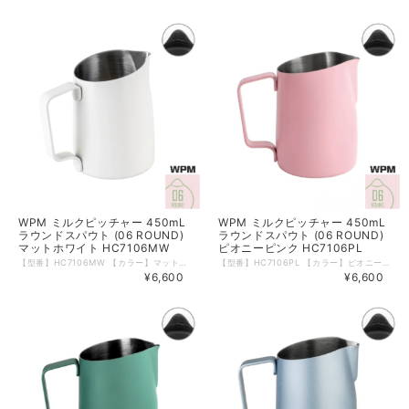
WPM ミルクピッチャー 450mL
WPM ミルクピッチャー 450mL
ラウンドスパウト (06 ROUND)
ラウンドスパウト (06 ROUND)
マットホワイト HC7106MW
ピオニーピンク HC7106PL
【型番】HC7106MW 【カラー】マットホワイト 【形状】06 ROUND 【サイズ】450mL ( 15oz ) 【材質】ステンレス 【本体重量】約185ｇ 【食洗器】可 【電子レンジ】不可 【生産国】中国 WPMのミルクピッチャーは斜めにカットされたトップが特徴。 ミルク流量がコントロールしやすいため、ラテアートにも。 大きめの取っ手が持ちやすく、ミルクをはじめ色々な飲料を温める際にご使用いただけます。 内側には便利な180mLの目盛りつき。 ※箱などのデザインは予告なく変更となる場合がございます。 ※輸入品につき箱に若干の傷・潰れ等がある場合がございます。 ※モニターの発色により実物と異なる場合がございます。
【型番】HC7106PL 【カラー】ピオニーピンク 【形状】06 ROUND 【サイズ】450mL ( 15oz ) 【材質】ステンレス 【本体重量】約185ｇ 【食洗器】可 【電子レンジ】不可 【生産国】中国 WPMのミルクピッチャーは斜めにカットされたトップが特徴。 ミルク流量がコントロールしやすいため、ラテアートにも。 大きめの取っ手が持ちやすく、ミルクをはじめ色々な飲料を温める際にご使用いただけます。 内側には便利な180mLの目盛りつき。 ※箱などのデザインは予告なく変更となる場合がございます。 ※輸入品につき箱に若干の傷・潰れ等がある場合がございます。 ※モニターの発色により実物と異なる場合がございます。
¥6,600
¥6,600