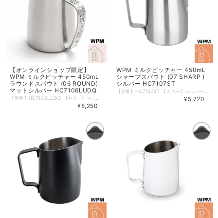
【オンラインショップ限定】
WPM ミルクピッチャー 450mL
WPM ミルクピッチャー 450mL
シャープスパウト (07 SHARP )
ラウンドスパウト (06 ROUND)
シルバー HC7107ST
マットシルバー HC7106LUDQ
【型番】HC7107ST 【カラー】シルバー 【形状】07 SHARP 【サイズ】450mL ( 15oz ) 【材質】ステンレス 【本体重量】約185ｇ 【食洗器】可 【電子レンジ】不可 【生産国】中国 WPMのミルクピッチャーは斜めにカットされたトップが特徴。 ミルク流量がコントロールしやすいため、ラテアートにも。 大きめの取っ手が持ちやすく、ミルクをはじめ色々な飲料を温める際にご使用いただけます。 内側には便利な180mLの目盛りつき。 ※箱などのデザインは予告なく変更となる場合がございます。 ※輸入品につき箱に若干の傷・潰れ等がある場合がございます。 ※モニターの発色により実物と異なる場合がございます。 【注ぎ口の比較】 「06 ROUND / HC7106シリーズ」に比べて「07 SHARP / HC7107シリーズ」は注ぎ口が細くなってます。
【型番】HC7106LUDQ 【カラー】マットシルバー 【形状】06 ROUND 【サイズ】450mL ( 15oz ) 【材質】ステンレス 【本体重量】約185ｇ 【食洗器】可 【電子レンジ】不可 【生産国】中国 WPMのミルクピッチャー。 2023年World Latte Art Championship準優勝 盧 道強（Lu Daoqiang）との共同デザインによる限定モデル。 革新的なハンドル形状によりしっかりと握ることができミルクの流れを正確にコントロールして美しい注ぎを実現。 WPM独特の上端が斜めにカットされています。 ※箱などのデザインは予告なく変更となる場合がございます。 ※輸入品につき箱に若干の傷・潰れ等がある場合がございます。 ※モニターの発色により実物と異なる場合がございます。
¥5,720
¥8,250