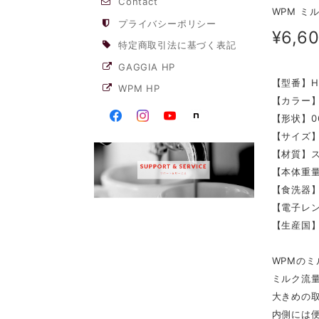
Contact
WPM ミル
プライバシーポリシー
¥6,6
特定商取引法に基づく表記
GAGGIA HP
【型番】HC
WPM HP
【カラー
【形状】06
【サイズ】45
【材質】
【本体重量
【食洗器
【電子レ
【生産国
WPMの
ミルク流
大きめの
内側には便