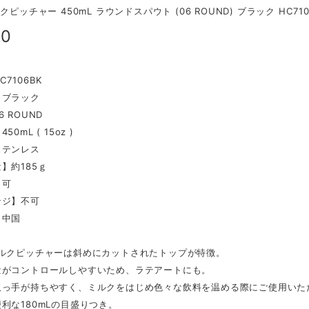
クピッチャー 450mL ラウンドスパウト (06 ROUND) ブラック HC710
00
7106BK
】ブラック
 ROUND
0mL ( 15oz )
ステンレス
】約185ｇ
】可
ンジ】不可
】中国
ミルクピッチャーは斜めにカットされたトップが特徴。
量がコントロールしやすいため、ラテアートにも。
取っ手が持ちやすく、ミルクをはじめ色々な飲料を温める際にご使用いた
利な180mLの目盛りつき。