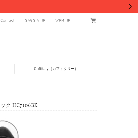
Contact
GAGGIA HP
WPM HP
Caffitaly（カフィタリー）
ック HC7106BK