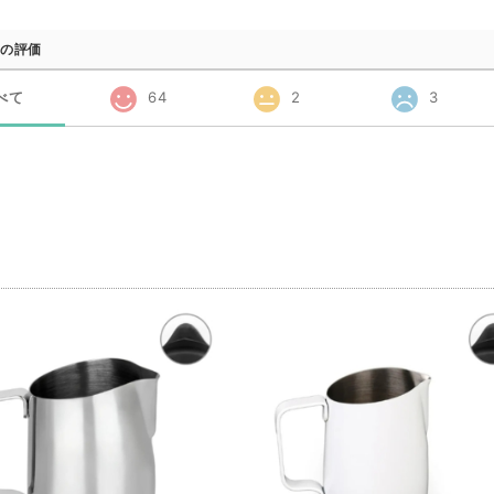
の評価
べて
64
2
3
品