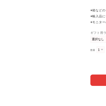
※箱など
※輸入品
※モニタ
ギフト用
数量