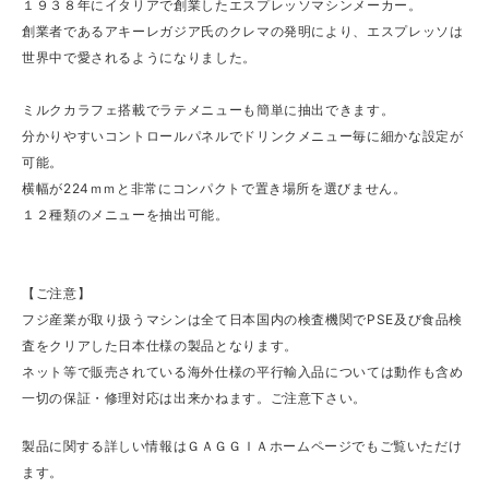
１９３８年にイタリアで創業したエスプレッソマシンメーカー。
創業者であるアキーレガジア氏のクレマの発明により、エスプレッソは
世界中で愛されるようになりました。
ミルクカラフェ搭載でラテメニューも簡単に抽出できます。
分かりやすいコントロールパネルでドリンクメニュー毎に細かな設定が
可能。
横幅が224ｍｍと非常にコンパクトで置き場所を選びません。
１２種類のメニューを抽出可能。
【ご注意】
フジ産業が取り扱うマシンは全て日本国内の検査機関でPSE及び食品検
査をクリアした日本仕様の製品となります。
ネット等で販売されている海外仕様の平行輸入品については動作も含め
一切の保証・修理対応は出来かねます。ご注意下さい。
製品に関する詳しい情報はＧＡＧＧＩＡホームページでもご覧いただけ
ます。