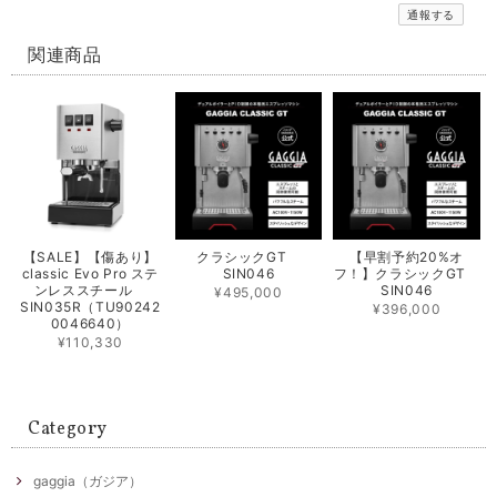
通報する
関連商品
【SALE】【傷あり】
クラシックGT
【早割予約20%オ
classic Evo Pro ステ
SIN046
フ！】クラシックGT
ンレススチール
SIN046
¥495,000
SIN035R（TU90242
¥396,000
0046640）
¥110,330
Category
gaggia（ガジア）