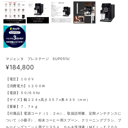
マジェンタ プレステージ SUP051U
¥184,800
【電圧】１００Ｖ
【消費電力】１２００Ｗ
【電源】５０/６０hz
【サイズ】幅２２４×高さ３５７×奥４３５（ｍｍ）
【重量】７．７ｋｇ
【付属品】電源コード（１．２ｍ）、取扱説明書、定期メンテナンスに
ついて（小冊子）、粉末コーヒー用スプーン、クリーニングブラシ、ブ
ルーイングユニット用グリス５ｇ、カルキ洗浄液（ＭＥＬ－Ｆ２００