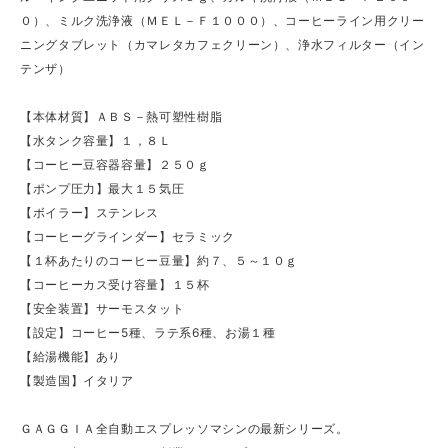
０）、ミルク洗浄液（ＭＥＬ－Ｆ１０００）、コーヒーライン用クリー
ニングタブレット（カマレタカフェクリーン）、浄水フィルター（イン
テンザ）
【本体材質】ＡＢＳ－熱可塑性樹脂
【水タンク容量】１，８Ｌ
【コーヒー豆容器容量】２５０ｇ
【ポンプ圧力】最大１５気圧
【ボイラー】ステンレス
【コーヒーグラインダー】セラミック
【１杯あたりのコーヒー豆量】約７、５～１０ｇ
【コーヒーカス受け容量】１５杯
【安全装置】サーモスタット
【設定】コーヒー5種、ラテ系6種、お湯１種
【給湯機能】あり
【製造国】イタリア
ＧＡＧＧＩＡ全自動エスプレッソマシンの最新シリーズ。