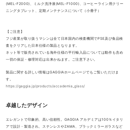
(MEL-F2000)、ミルク洗浄液(MEL-F1000)、コーヒーライン用クリー
ニングタブレット、定期メンテナンスについて（小冊子）
【ご注意】
フジ産業が取り扱うマシンは全て日本国内の検査機関でPSE及び食品検
査をクリアした日本仕様の製品となります。
ネット等で販売されている海外仕様の平行輸入品については動作も含め
一切の保証・修理対応は出来かねます。ご注意下さい。
製品に関する詳しい情報はGAGGIAホームページでもご覧いただけま
す。
https://gaggia.jp/products/accademia_glass/
卓越したデザイン
エレガントで印象的、高い信頼性。GAGGIA アカデミアは100％イタリ
アで設計・製造され、ステンレスやZAMA、ブラックミラーガラスなど