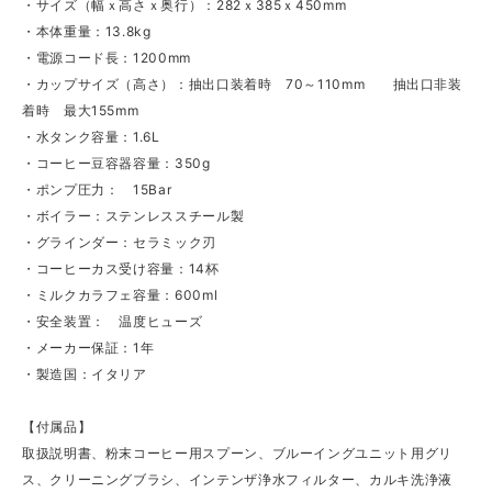
・サイズ（幅ｘ高さｘ奥行）：282ｘ385ｘ450mm
・本体重量：13.8kg
・電源コード長：1200mm
・カップサイズ（高さ）：抽出口装着時 70～110mm 抽出口非装
着時 最大155mm
・水タンク容量：1.6L
・コーヒー豆容器容量：350g
・ポンプ圧力： 15Bar
・ボイラー：ステンレススチール製
・グラインダー：セラミック刃
・コーヒーカス受け容量：14杯
・ミルクカラフェ容量：600ml
・安全装置： 温度ヒューズ
・メーカー保証：1年
・製造国：イタリア
【付属品】
取扱説明書、粉末コーヒー用スプーン、ブルーイングユニット用グリ
ス、クリーニングブラシ、インテンザ浄水フィルター、カルキ洗浄液