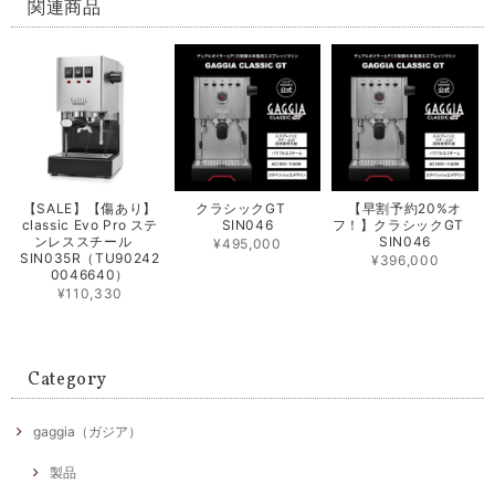
関連商品
【SALE】【傷あり】
クラシックGT
【早割予約20%オ
classic Evo Pro ステ
SIN046
フ！】クラシックGT
ンレススチール
SIN046
¥495,000
SIN035R（TU90242
¥396,000
0046640）
¥110,330
Category
gaggia（ガジア）
製品