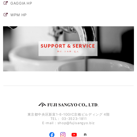
GAGGIA HP
WPM HP
東京都中央区新富1-6-1GGIC京橋ビルディング 4階
TEL： 03-3523-1811
E-mail：
shop@fujisangyo.biz