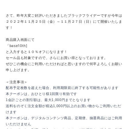
さて、昨年大変ご好評いただきましたブラックフライデーですが今年は
２０２２年１１月２５日（金）～１１月２７日（日）にて開催いたしま
す！
商品購入画面にて
「base10th]
と入力すると１０％オフになります！
セール品も対象ですので、さらにお買い得となっております。
ぜひこの機会にご利用いただければと思いますので何卒よろしくお願い
申し上げます。
＜注意事項＞
配布予定枚数を超えた場合、利用期限前に終了する可能性があります
本クーポンは、おひとり様1回限り有効です
1会計ごとの割引額は、最大1,000円までとなります
送料をのぞく注文金額が税込1,000円以上のお買い物からご利用いただ
けます
本クーポンは、デジタルコンテンツ商品、定期便、抽選商品にはご利用
いただけません