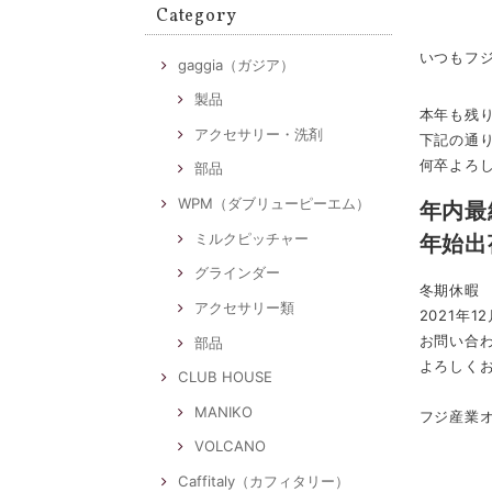
Category
いつもフ
gaggia（ガジア）
製品
本年も残
アクセサリー・洗剤
下記の通
何卒よろ
部品
WPM（ダブリューピーエム）
年内最
ミルクピッチャー
年始出
グラインダー
冬期休暇
アクセサリー類
2021年
お問い合
部品
よろしく
CLUB HOUSE
MANIKO
フジ産業
VOLCANO
Caffitaly（カフィタリー）