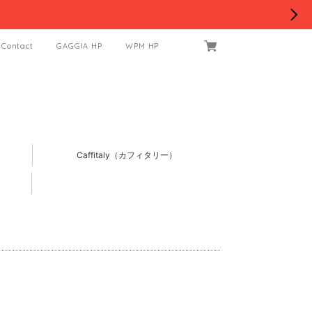
Contact
GAGGIA HP
WPM HP
Caffitaly（カフィタリー）