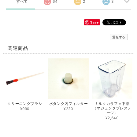
すべて
64
2
3
Save
通報する
関連商品
クリーニングブラシ
水タンク内フィルター
ミルクカラフェ下部
（マジェンタプレステ
¥990
¥220
ージ）
¥2,640