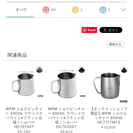
すべて
64
2
3
Save
通報する
関連商品
WPM ミルクピッチャ
WPM ミルクピッチャ
【オンラインショップ
ー 300mL ラウンドス
ー 600mL ラウンドス
限定】WPM ミルクピ
パウト ( ※フラット仕
パウト ( ※フラット仕
ッチャー 600mL
様 ) シルバー
様 ) シルバー
HC7177MTS
HC7019ST
HC7020ST
¥19,800
¥5,390
¥6,820