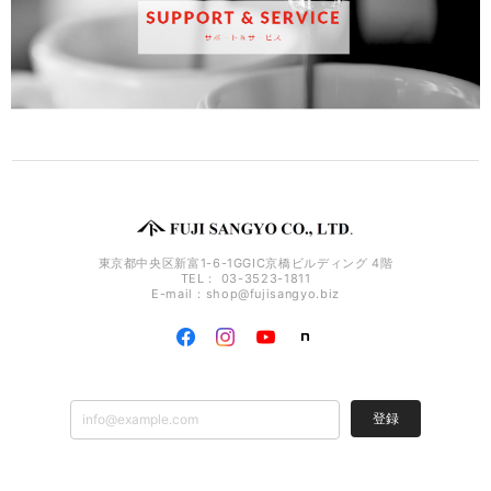
東京都中央区新富1-6-1GGIC京橋ビルディング 4階
TEL： 03-3523-1811
E-mail：
shop@fujisangyo.biz
登録