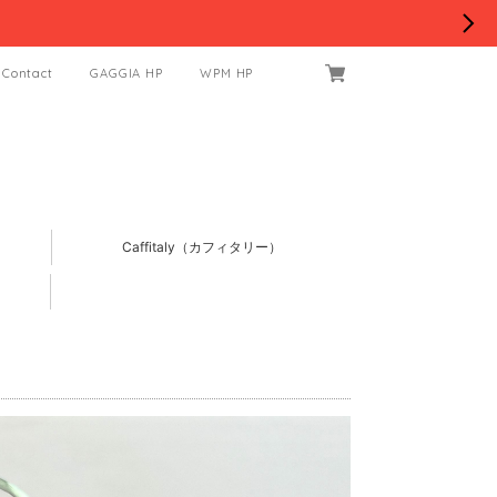
Contact
GAGGIA HP
WPM HP
Caffitaly（カフィタリー）