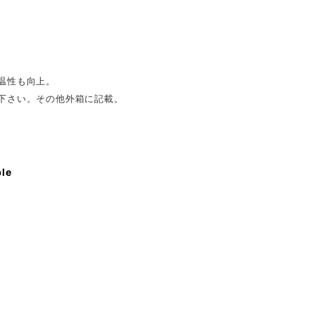
温性も向上。
下さい。その他外箱に記載。
ble