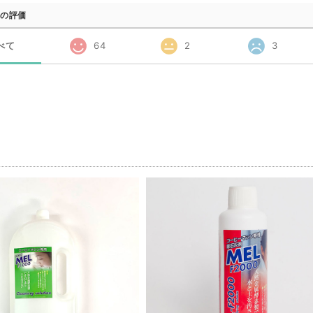
の評価
べて
64
2
3
品