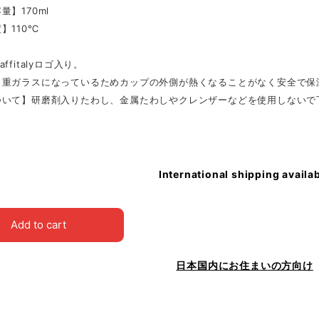
量】170ml
】110℃
ffitalyロゴ入り。
２重ガラスになっているためカップの外側が熱くなることがなく安全で保
ついて】研磨剤入りたわし、金属たわしやクレンザーなどを使用しないで
International shipping availa
Add to cart
日本国内にお住まいの方向け