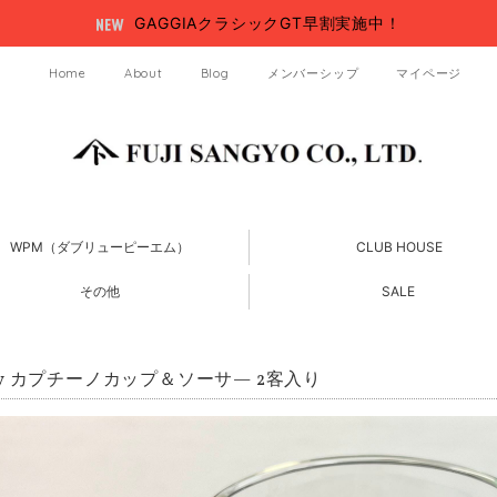
GAGGIAクラシックGT早割実施中！
Home
About
Blog
メンバーシップ
マイページ
WPM（ダブリューピーエム）
CLUB HOUSE
その他
SALE
taly カプチーノカップ＆ソーサ— 2客入り