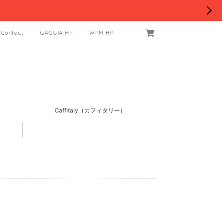
Contact
GAGGIA HP
WPM HP
Caffitaly（カフィタリー）