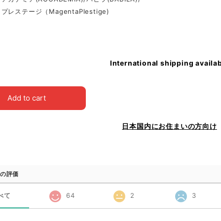
レステージ（MagentaPlestige)
International shipping availa
Add to cart
日本国内にお住まいの方向け
の評価
べて
64
2
3