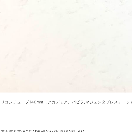
リコンチューブ140mm（アカデミア、バビラ,マジェンタプレステージ
カデミア(ACCADEMIA)/バビラ(BABILA)/