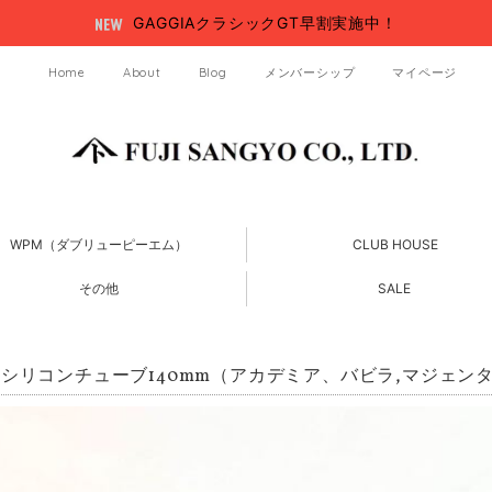
GAGGIAクラシックGT早割実施中！
Home
About
Blog
メンバーシップ
マイページ
WPM（ダブリューピーエム）
CLUB HOUSE
その他
SALE
シリコンチューブ140mm（アカデミア、バビラ,マジェン