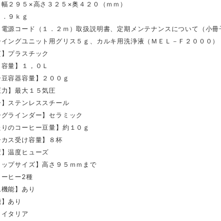
】幅２９５×高さ３２５×奥４２０（ｍｍ）
６．９ｋｇ
】電源コード（１．２ｍ）取扱説明書、定期メンテナンスについて（小冊
ーイングユニット用グリス５ｇ、カルキ用洗浄液（ＭＥＬ－Ｆ２０００）
質】プラスチック
ク容量】１，０Ｌ
ー豆容器容量】２００ｇ
圧力】最大１５気圧
ー】ステンレススチール
ーグラインダー】セラミック
たりのコーヒー豆量】約１０ｇ
ーカス受け容量】８杯
置】温度ヒューズ
カップサイズ】高さ９５ｍｍまで
コーヒー2種
ム機能】あり
能】あり
】イタリア