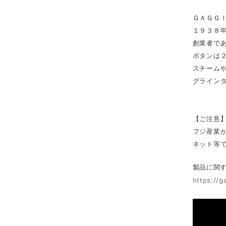
ＧＡＧＧ
１９３８
創業者で
ボタンは
スチーム
グライン
【ご注意
フジ産業
ネット等
製品に関
https://g