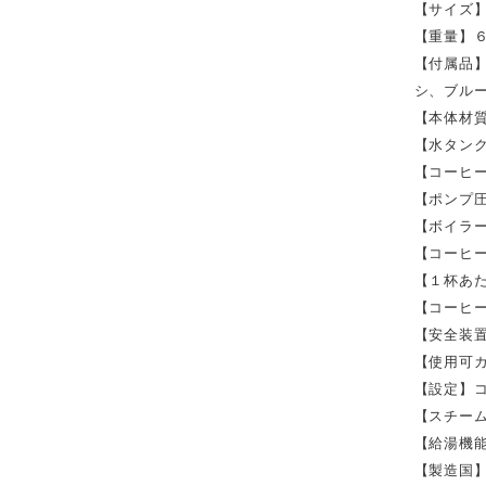
【サイズ
【重量】
【付属品
シ、ブル
【本体材
【水タン
【コーヒ
【ポンプ
【ボイラ
【コーヒ
【１杯あ
【コーヒ
【安全装
【使用可
【設定】
【スチー
【給湯機
【製造国