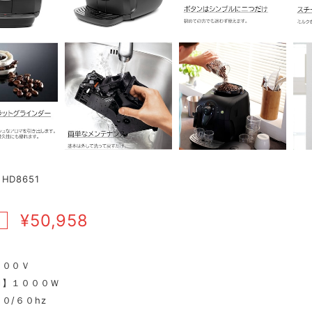
HD8651
¥50,958
F
１００Ｖ
力】１０００Ｗ
０/６０hz