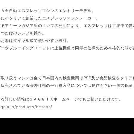
ＩＡ全自動エスプレッソマシンのエントリーモデル。
年にイタリアで創業したエスプレッソマシンメーカー。
あるアキーレガジア氏のクレマの発明により、エスプレッソは世界中で愛
２つだけのシンプル操作。
やお湯はダイヤル式で使いやすい設計。
ダーやブルーイングユニットは上位機種と同等の仕様のため本格的な味が
】
が取り扱うマシンは全て日本国内の検査機関でPSE及び食品検査をクリア
で販売されている海外仕様の平行輸入品については動作も含め一切の保証
する詳しい情報はＧＡＧＧＩＡホームページでもご覧いただけます。
aggia.jp/products/besana/