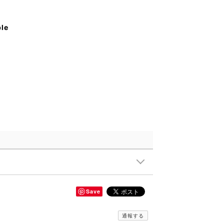
ble
Save
通報する