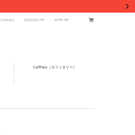
Contact
GAGGIA HP
WPM HP
Caffitaly（カフィタリー）