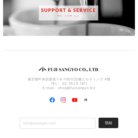
東京都中央区新富1-6-1GGIC京橋ビルディング 4階
TEL： 03-3523-1811
E-mail：
shop@fujisangyo.biz
登録