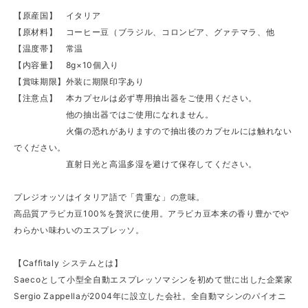
【原産国】 イタリア
【原材料】 コーヒー豆（ブラジル、コロンビア、グァテマラ、他
【温度帯】 常温
【内容量】 8g×10個入り
【賞味期限】外装に期限印字あり
【注意点】 本カプセルは必ず専用抽出器をご使用ください。
他の抽出器ではご使用になれません。
火傷の恐れがありますので抽出後のカプセルには触れない
でください。
直射日光と高温多湿を避けて保存してください。
プレジオッソはイタリア語で「貴重な」の意味。
高品質アラビカ豆100%を贅沢に使用。アラビカ豆本来の香り豊かでや
わらかい味わいのエスプレッソ。
【Caffitaly システムとは】
Saecoとして小型全自動エスプレッソマシンを初めて世に出した企業家
Sergio Zappellaが2004年に設立した会社。全自動マシンのパイオニ