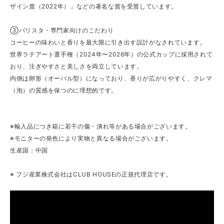
ザイン賞（2022年）」などの著名な賞を受賞しています。
③バリスタ・専門家向けのこだわり
コーヒーの味わいと香りを最大限に引き出す設計がなされています。
世界ラテアート選手権（2024年〜2026年）の公式カップに採用されて
おり、注ぎやすさと美しさを両立しています。
内側は卵形（オーバル型）になっており、香りが広がりやすく、クレマ
（泡）の質感を保つのに理想的です。
※輸入品につき箱に若干の傷・潰れ等がある場合がございます。
※モニターの発色により実物と異なる場合がございます。
生産国：中国
※ フジ産業株式会社はCLUB HOUSEの正規代理店です。