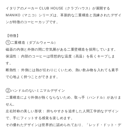
イタリアのメーカー CLUB HOUSE（クラブハウス）が展開する
MANIKO（マニコ）シリーズは、革新的な二重構造と洗練されたデザイ
ンが特徴のコーヒーカップです。
【特徴】
①二重構造（ダブルウォール）
磁器の内側と外側の間に空気層がある二重壁構造を採用しています。
保温性： 内部のコーヒーは理想的な温度（高温）を長くキープしま
す。
断熱性： 外側には熱が伝わりにくいため、熱い飲み物を入れても素手
で心地よく持つことができます。
②ハンドルのないミニマルデザイン
二重構造により外側が熱くならないため、取っ手（ハンドル）がありま
せん。
左右対称の美しい形状： 持ちやすさを追求した人間工学的なデザイン
で、手にフィットする感覚を楽しめます。
その優れたデザインは世界的に認められており、「レッド・ドット・デ