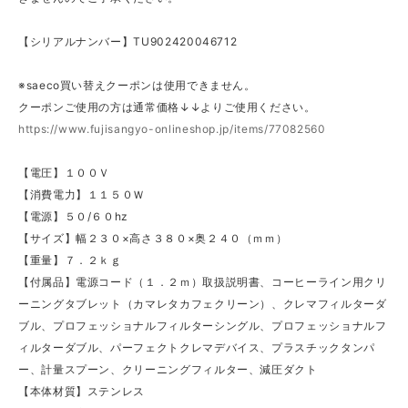
【シリアルナンバー】TU902420046712
※saeco買い替えクーポンは使用できません。
クーポンご使用の方は通常価格↓↓よりご使用ください。
https://www.fujisangyo-onlineshop.jp/items/77082560
【電圧】１００Ｖ
【消費電力】１１５０Ｗ
【電源】５０/６０hz
【サイズ】幅２３０×高さ３８０×奥２４０（ｍｍ）
【重量】７．２ｋｇ
【付属品】電源コード（１．２ｍ）取扱説明書、コーヒーライン用クリ
ーニングタブレット（カマレタカフェクリーン）、クレマフィルターダ
ブル、プロフェッショナルフィルターシングル、プロフェッショナルフ
ィルターダブル、パーフェクトクレマデバイス、プラスチックタンパ
ー、計量スプーン、クリーニングフィルター、減圧ダクト
【本体材質】ステンレス