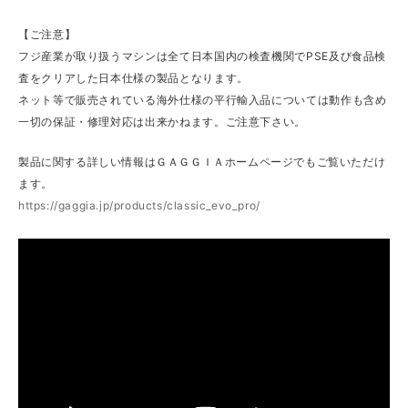
【ご注意】
フジ産業が取り扱うマシンは全て日本国内の検査機関でPSE及び食品検
査をクリアした日本仕様の製品となります。
ネット等で販売されている海外仕様の平行輸入品については動作も含め
一切の保証・修理対応は出来かねます。ご注意下さい。
製品に関する詳しい情報はＧＡＧＧＩＡホームページでもご覧いただけ
ます。
https://gaggia.jp/products/classic_evo_pro/