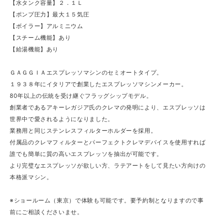
【水タンク容量】２．１Ｌ
【ポンプ圧力】最大１５気圧
【ボイラー】アルミニウム
【スチーム機能】あり
【給湯機能】あり
ＧＡＧＧＩＡエスプレッソマシンのセミオートタイプ。
１９３８年にイタリアで創業したエスプレッソマシンメーカー。
80年以上の伝統を受け継ぐフラッグシップモデル。
創業者であるアキーレガジア氏のクレマの発明により、エスプレッソは
世界中で愛されるようになりました。
業務用と同じステンレスフィルターホルダーを採用。
付属品のクレマフィルターとパーフェクトクレマデバイスを使用すれば
誰でも簡単に質の高いエスプレッソを抽出が可能です。
より完璧なエスプレッソが欲しい方、ラテアートをして見たい方向けの
本格派マシン。
※ショールーム（東京）で体験も可能です。要予約制となりますので事
前にご相談くださいませ。