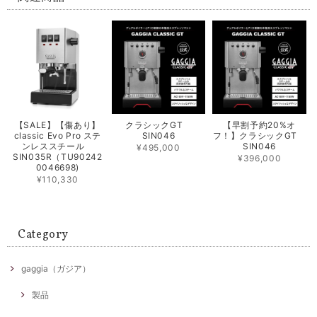
【SALE】【傷あり】
クラシックGT
【早割予約20%オ
classic Evo Pro ステ
SIN046
フ！】クラシックGT
ンレススチール
SIN046
¥495,000
SIN035R（TU90242
¥396,000
0046698)
¥110,330
Category
gaggia（ガジア）
製品