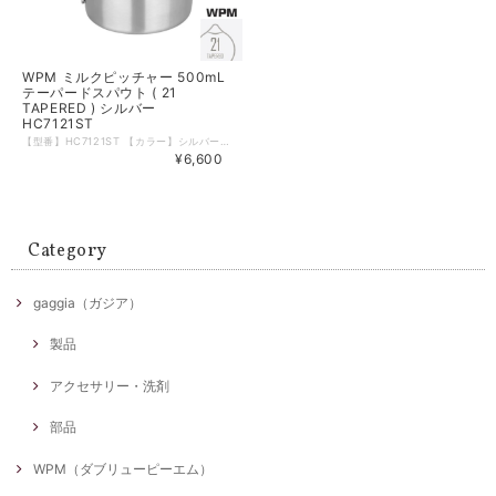
WPM ミルクピッチャー 500mL
テーパードスパウト ( 21
TAPERED ) シルバー
HC7121ST
【型番】HC7121ST 【カラー】シルバー 【形状】21 TAPERED 【サイズ】500mL ( 17oz ) 【材質】ステンレス 【本体重量】約220g 【食洗器】可 【電子レンジ】不可 【生産国】中国 WPMのミルクピッチャーは斜めにカットされたトップが特徴。 ミルク流量がコントロールしやすいため、ラテアートにも。 大きめの取っ手が持ちやすく、ミルクをはじめ色々な飲料を温める際にご使用いただけます。 内側に180mLと240mLの目盛りつきのため8～10ozカップまで幅広く対応。 ※箱などのデザインは予告なく変更となる場合がございます。 ※輸入品につき箱に若干の傷・潰れ等がある場合がございます。 ※モニターの発色により実物と異なる場合がございます。 【注ぎ口の比較】 ラウンド( 06 ROUND )とシャープ( 07 SHARP )の良いとこどりしたスパウト( 注ぎ口 )です。
¥6,600
Category
gaggia（ガジア）
製品
アクセサリー・洗剤
部品
WPM（ダブリューピーエム）